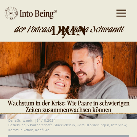
DA IST GOLD
DRIN
der Podcast - by Dana Schwandt
Dana Schwandt
|
31.10.2024
Beziehung & Partnerschaft
,
Glücklichsein
,
Herausforderungen
,
Interview
,
Kommunikation
,
Konflikte