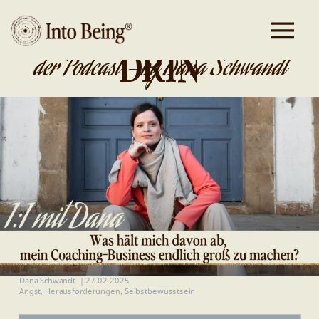
DA IST GOLD
DRIN
der Podcast - by Dana Schwandt
Dana Schwandt
|
27.02.2025
Angst
,
Herausforderungen
,
Selbstbewusstsein