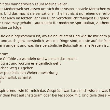
it der wundervollen Laura Malina Seiler.
er Medienwelt verlassen um sich ihrer Vision, so viele Menschen w
. Und das macht sie sensationell. Sie hat nicht nur einen der erf
at auch im letzten Jahr ein Buch veröffentlicht “Mögest Du glückl
University gehabt. Laura steht für moderne Spiritualität, Authent
sion zu folgen.
sie da hingekommen ist, wo sie heute steht und wie sie mit dem pl
 und auch ganz persönlich, was die Dinge sind, die sie auf die Palm
lern umgeht und was ihre persönliche Botschaft an alle Frauen ist.
darum…
eine Gefühle zu wandeln und wie man das macht.
ig ist und worum es eigentlich geht
ischen Weg zu gehen
der persönlichen Weiterentwicklung
ich willst, schärfst
d
inspirierend, wie für mich das Gespräch war. Lass mich wissen, w
ter dem Post auf Instagram oder bei Facebook mit. Und teile diese 