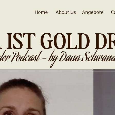
Home
About Us
Angebote
C
 IST GOLD D
der Podcast - by Dana Schwand