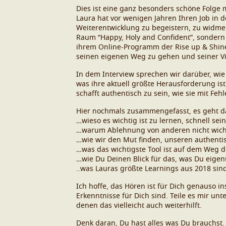
Dies ist eine ganz besonders schöne Folge m
Laura hat vor wenigen Jahren Ihren Job in d
Weiterentwicklung zu begeistern, zu widmen
Raum “Happy, Holy and Confident”, sondern h
ihrem Online-Programm der Rise up & Shine 
seinen eigenen Weg zu gehen und seiner Vi
In dem Interview sprechen wir darüber, wie 
was ihre aktuell größte Herausforderung ist
schafft authentisch zu sein, wie sie mit Feh
Hier nochmals zusammengefasst, es geht 
…wieso es wichtig ist zu lernen, schnell s
…warum Ablehnung von anderen nicht wicht
…wie wir den Mut finden, unseren authent
…was das wichtigste Tool ist auf dem Weg 
…wie Du Deinen Blick für das, was Du eigentl
..was Lauras größte Learnings aus 2018 sin
Ich hoffe, das Hören ist für Dich genauso 
Erkenntnisse für Dich sind. Teile es mir un
denen das vielleicht auch weiterhilft.
Denk daran, Du hast alles was Du brauchst.