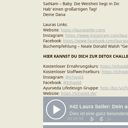
SatNam – Baby. Die Weisheit liegt in Dir.
Hab’ einen großartigen Tag!
Deine Dana
Lauras Links:
Website:
https://lauraseiler.com/
Instagram:
https://www.instagram.com/laur
Facebook:
https://www.facebook.com/lauras
Buchempfehlung – Neale Donald Walsh “Ges
HIER KANNST DU DICH ZUR DETOX CHAL
Kostenloser Ernährungskurs:
https://ichgol
Kostenloser Stoffwechselkurs:
https://ichgo
Instagram:
@ichgold
Facebook:
@Ichgold
Ayurveda Lifedesign Gruppe:
http://bit.ly/2
Website:
https://ichgold.de/