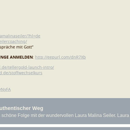
amalinaseiler/?hl=de
eilercoaching/
präche mit Gott”
LENGE ANMELDEN
:
http://eepurl.com/dnR7Xb
d.de/tellergold-launch-intro/
ld.de/stoffwechselkurs
fyNyFA