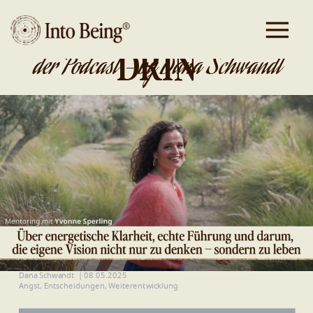
DA IST GOLD
DRIN
der Podcast - by Dana Schwandt
Dana Schwandt
|
08.05.2025
Angst
,
Entscheidungen
,
Weiterentwicklung