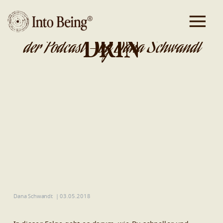
DA IST GOLD
DRIN
der Podcast - by Dana Schwandt
Dana Schwandt
|
03.05.2018