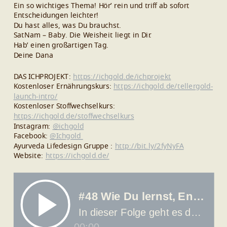
Ein so wichtiges Thema! Hör’ rein und triff ab sofort
Entscheidungen leichter!
Du hast alles, was Du brauchst.
SatNam – Baby. Die Weisheit liegt in Dir.
Hab’ einen großartigen Tag.
Deine Dana
DAS ICHPROJEKT:
https://ichgold.de/ichprojekt
Kostenloser Ernährungskurs:
https://ichgold.de/tellergold-
launch-intro/
Kostenloser Stoffwechselkurs:
https://ichgold.de/stoffwechselkurs
Instagram:
@ichgold
Facebook:
@Ichgold
Ayurveda Lifedesign Gruppe :
http://bit.ly/2fyNyFA
Website:
https://ichgold.de/