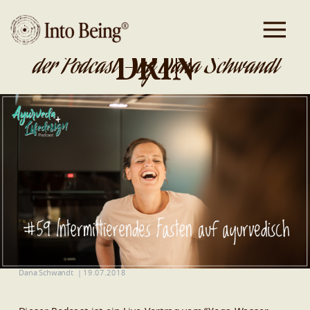
DA IST GOLD
DRIN
der Podcast - by Dana Schwandt
Dana Schwandt
|
19.07.2018