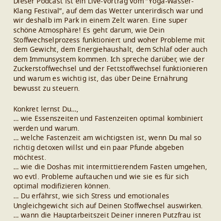
Dieser Podcast ist ein Live-Vortrag vom “Yoga-Wasser-
Klang Festival”, auf dem das Wetter unterirdisch war und
wir deshalb im Park in einem Zelt waren. Eine super
schöne Atmosphäre! Es geht darum, wie Dein
Stoffwechselprozess funktioniert und woher Probleme mit
dem Gewicht, dem Energiehaushalt, dem Schlaf oder auch
dem Immunsystem kommen. Ich spreche darüber, wie der
Zuckerstoffwechsel und der Fettstoffwechsel funktionieren
und warum es wichtig ist, das über Deine Ernährung
bewusst zu steuern.
Konkret lernst Du…,
… wie Essenszeiten und Fastenzeiten optimal kombiniert
werden und warum.
… welche Fastenzeit am wichtigsten ist, wenn Du mal so
richtig detoxen willst und ein paar Pfunde abgeben
möchtest.
… wie die Doshas mit intermittierendem Fasten umgehen,
wo evtl. Probleme auftauchen und wie sie es für sich
optimal modifizieren können.
… Du erfährst, wie sich Stress und emotionales
Ungleichgewicht sich auf Deinen Stoffwechsel auswirken.
… wann die Hauptarbeitszeit Deiner inneren Putzfrau ist