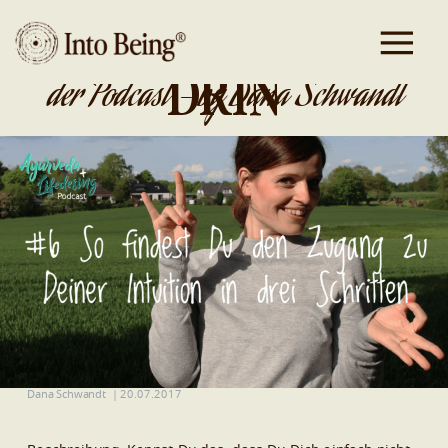
DA IST GOLD
DRIN
der Podcast - by Dana Schwandt
Dana Schwandt
|
20.07.2017