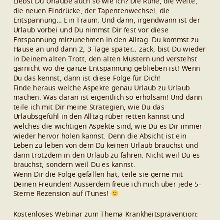
Liebst Du Urlaube auch so wie ich? Die Ruhe, die Weite,
die neuen Eindrücke, der Tapentenwechsel, die
Entspannung… Ein Traum. Und dann, irgendwann ist der
Urlaub vorbei und Du nimmst Dir fest vor diese
Entspannung mitzunehmen in den Alltag. Du kommst zu
Hause an und dann 2, 3 Tage später… zack, bist Du wieder
in Deinem alten Trott, den alten Mustern und verstehst
garnicht wo die ganze Entspannung geblieben ist! Wenn
Du das kennst, dann ist diese Folge für Dich!
Finde heraus welche Aspekte genau Urlaub zu Urlaub
machen. Was daran ist eigentlich so erholsam! Und dann
teile ich mit Dir meine Strategien, wie Du das
Urlaubsgefühl in den Alltag rüber retten kannst und
welches die wichtigen Aspekte sind, wie Du es Dir immer
wieder hervor holen kannst. Denn die Absicht ist ein
Leben zu leben von dem Du keinen Urlaub brauchst und
dann trotzdem in den Urlaub zu fahren. Nicht weil Du es
brauchst, sondern weil Du es kannst.
Wenn Dir die Folge gefallen hat, teile sie gerne mit
Deinen Freunden! Ausserdem freue ich mich über jede 5-
Sterne Rezension auf iTunes!
Kostenloses Webinar zum Thema Krankheitsprävention: