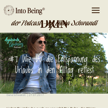
DA IST GOLD
DRIN
der Podcast - by Dana Schwandt
Dana Schwandt
|
27.07.2017