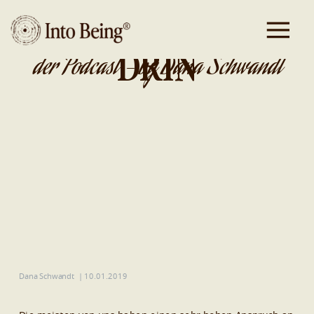
DA IST GOLD
DRIN
der Podcast - by Dana Schwandt
Dana Schwandt
|
10.01.2019