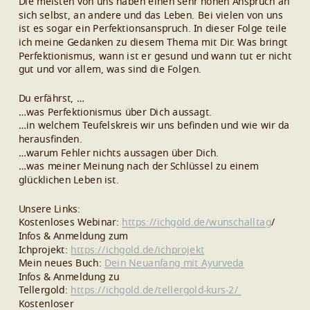
Die meisten von uns haben einen sehr hohen Anspruch an
sich selbst, an andere und das Leben. Bei vielen von uns
ist es sogar ein Perfektionsanspruch. In dieser Folge teile
ich meine Gedanken zu diesem Thema mit Dir. Was bringt
Perfektionismus, wann ist er gesund und wann tut er nicht
gut und vor allem, was sind die Folgen.
Du erfährst, …
…was Perfektionismus über Dich aussagt.
…in welchem Teufelskreis wir uns befinden und wie wir da
herausfinden.
…warum Fehler nichts aussagen über Dich.
…was meiner Meinung nach der Schlüssel zu einem
glücklichen Leben ist.
Unsere Links:
Kostenloses Webinar:
https://ichgold.de/wunschalltag
/
Infos & Anmeldung zum
Ichprojekt:
https://ichgold.de/ichprojekt
Mein neues Buch:
Dein Neuanfang mit Ayurveda
Infos & Anmeldung zu
Tellergold:
https://ichgold.de/tellergold-kurs-2/
Kostenloser