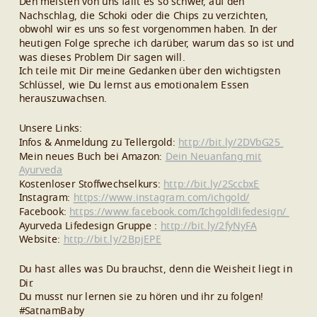
Den meisten von uns fällt es so schwer, auf den
Nachschlag, die Schoki oder die Chips zu verzichten,
obwohl wir es uns so fest vorgenommen haben. In der
heutigen Folge spreche ich darüber, warum das so ist und
was dieses Problem Dir sagen will.
Ich teile mit Dir meine Gedanken über den wichtigsten
Schlüssel, wie Du lernst aus emotionalem Essen
herauszuwachsen.
Unsere Links:
Infos & Anmeldung zu Tellergold:
http://bit.ly/2DVbG25
Mein neues Buch bei Amazon:
Dein Neuanfang mit
Ayurveda
Kostenloser Stoffwechselkurs:
http://bit.ly/2SccbxE
Instagram:
https://www.instagram.com/ichgold/
Facebook:
https://www.facebook.com/Ichgoldlifedesign/
Ayurveda Lifedesign Gruppe :
http://bit.ly/2fyNyFA
Website:
http://bit.ly/2BpjEPE
Du hast alles was Du brauchst, denn die Weisheit liegt in
Dir.
Du musst nur lernen sie zu hören und ihr zu folgen!
#SatnamBaby