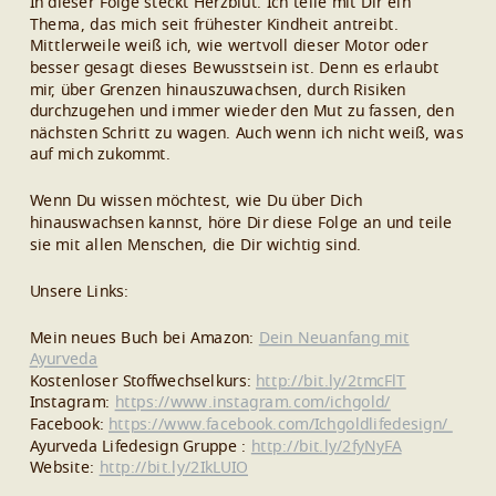
In dieser Folge steckt Herzblut. Ich teile mit Dir ein
Thema, das mich seit frühester Kindheit antreibt.
Mittlerweile weiß ich, wie wertvoll dieser Motor oder
besser gesagt dieses Bewusstsein ist. Denn es erlaubt
mir, über Grenzen hinauszuwachsen, durch Risiken
durchzugehen und immer wieder den Mut zu fassen, den
nächsten Schritt zu wagen. Auch wenn ich nicht weiß, was
auf mich zukommt.
Wenn Du wissen möchtest, wie Du über Dich
hinauswachsen kannst, höre Dir diese Folge an und teile
sie mit allen Menschen, die Dir wichtig sind.
Unsere Links:
Mein neues Buch bei Amazon:
Dein Neuanfang mit
Ayurveda
Kostenloser Stoffwechselkurs:
http://bit.ly/2tmcFlT
Instagram:
https://www.instagram.com/ichgold/
Facebook:
https://www.facebook.com/Ichgoldlifedesign/
Ayurveda Lifedesign Gruppe :
http://bit.ly/2fyNyFA
Website:
http://bit.ly/2IkLUIO