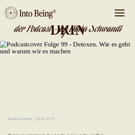
DA IST GOLD
DRIN
der Podcast - by Dana Schwandt
Dana Schwandt
|
28.03.2019