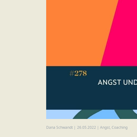
Dana Schwandt
|
26.05.2022
|
Angst
,
Coaching