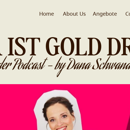
Home
About Us
Angebote
C
 IST GOLD D
der Podcast - by Dana Schwand