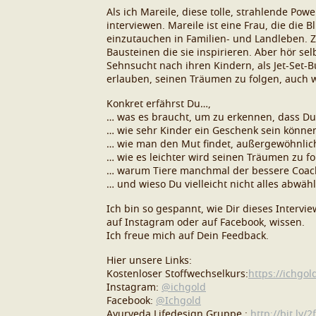
Als ich Mareile, diese tolle, strahlende Po
interviewen. Mareile ist eine Frau, die die
einzutauchen in Familien- und Landleben. 
Bausteinen die sie inspirieren. Aber hör s
Sehnsucht nach ihren Kindern, als Jet-Set-B
erlauben, seinen Träumen zu folgen, auch w
Konkret erfährst Du…,
… was es braucht, um zu erkennen, dass Du 
… wie sehr Kinder ein Geschenk sein könne
… wie man den Mut findet, außergewöhnlic
… wie es leichter wird seinen Träumen zu fo
… warum Tiere manchmal der bessere Coach
… und wieso Du vielleicht nicht alles abwä
Ich bin so gespannt, wie Dir dieses Interv
auf Instagram oder auf Facebook, wissen.
Ich freue mich auf Dein Feedback.
Hier unsere Links:
Kostenloser Stoffwechselkurs:
https://ichgol
Instagram:
@ichgold
Facebook:
@Ichgold
Ayurveda Lifedesign Gruppe :
http://bit.ly/