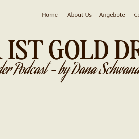
Home
About Us
Angebote
C
 IST GOLD D
der Podcast - by Dana Schwand