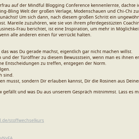
werfrau auf der Mindful Blogging Conference kennenlernte, dachte i
 Bling-Bling Welt der großen Verlage, Modenschauen und Chi-Chi zu
Zunächst! Um sich dann, nach diesem großen Schritt ein ungewöh
elbst. Mareile zuzuhören, wie sie von ihrem pferdegestüzten Coach
usiness-Frau berichtet, ist eine Inspiration, um mehr in Möglichke
enn alle anderen einen für verrückt halten.
das was Du gerade machst, eigentlich gar nicht machen willst.
n und der Türöffner zu diesem Bewusstsein, wenn man es ihnen er
he Entscheidungen zu treffen, entgegen der Norm.
lgen.
 sind.
hlen musst, sondern Dir erlauben kannst, Dir die Rosinen aus Dein
iew gefällt und was Du aus unserem Gespräch mitnimmst. Lass es m
d.de/stoffwechselkurs
2fyNyFA