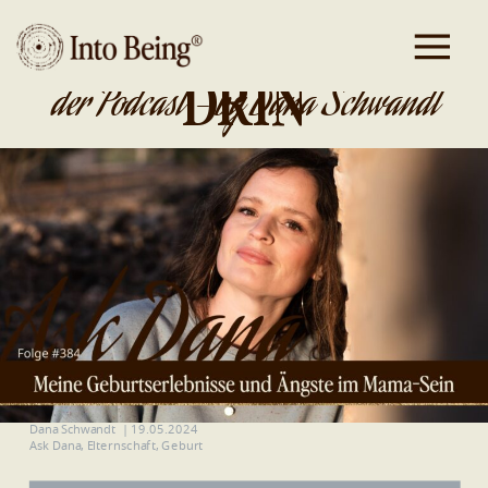
DA IST GOLD
DRIN
der Podcast - by Dana Schwandt
Dana Schwandt
|
19.05.2024
Ask Dana
,
Elternschaft
,
Geburt