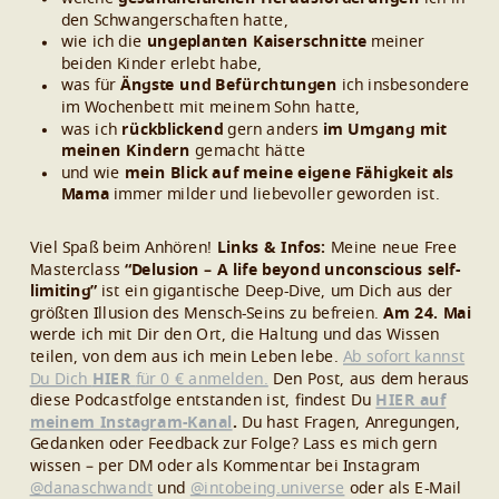
den Schwangerschaften hatte,
wie ich die
ungeplanten Kaiserschnitte
meiner
beiden Kinder erlebt habe,
was für
Ängste und Befürchtungen
ich insbesondere
im Wochenbett mit meinem Sohn hatte,
was ich
rückblickend
gern anders
im Umgang mit
meinen Kindern
gemacht hätte
und wie
mein Blick auf meine eigene Fähigkeit als
Mama
immer milder und liebevoller geworden ist.
Viel Spaß beim Anhören!
Links & Infos:
Meine neue Free
Masterclass
“Delusion – A life beyond unconscious self-
limiting”
ist ein gigantische Deep-Dive, um Dich aus der
größten Illusion des Mensch-Seins zu befreien.
Am 24. Mai
werde ich mit Dir den Ort, die Haltung und das Wissen
teilen, von dem aus ich mein Leben lebe.
Ab sofort kannst
Du Dich
HIER
für 0 € anmelden.
Den Post, aus dem heraus
diese Podcastfolge entstanden ist, findest Du
HIER auf
meinem Instagram-Kanal
.
Du hast Fragen, Anregungen,
Gedanken oder Feedback zur Folge? Lass es mich gern
wissen – per DM oder als Kommentar bei
Instagram
@danaschwandt
und
@intobeing.universe
oder als E-Mail