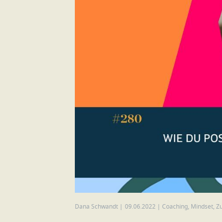
Dana Schwandt
|
09.06.2022
|
Coaching
,
Mindset
,
Zu