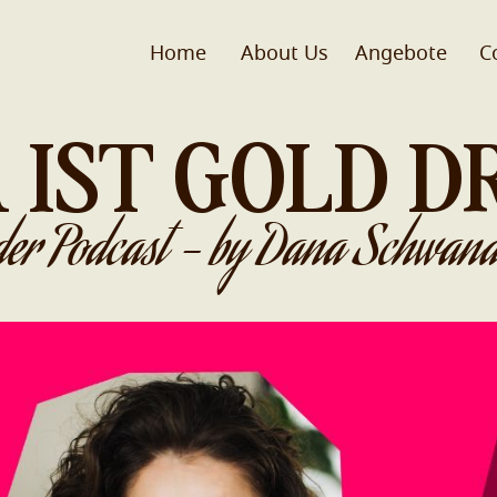
Home
About Us
Angebote
C
 IST GOLD D
der Podcast - by Dana Schwand