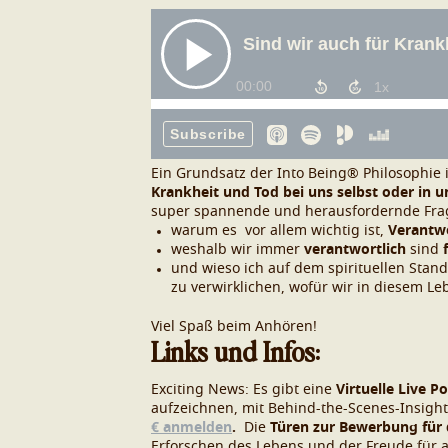
Ein Grundsatz der Into Being® Philosophie i
Krankheit und Tod bei uns selbst oder in 
super spannende und herausfordernde Fra
warum es vor allem wichtig ist,
Verantwo
weshalb wir immer
verantwortlich
sind
und wieso ich auf dem spirituellen Stan
zu verwirklichen, wofür wir in diesem Le
Viel Spaß beim Anhören!
Links und Infos:
Exciting News: Es gibt eine
Virtuelle Live P
aufzeichnen, mit Behind-the-Scenes-Insig
€ anmelden
.
Die
Türen zur Bewerbung für 
Erforschen des Lebens und der Freude für a