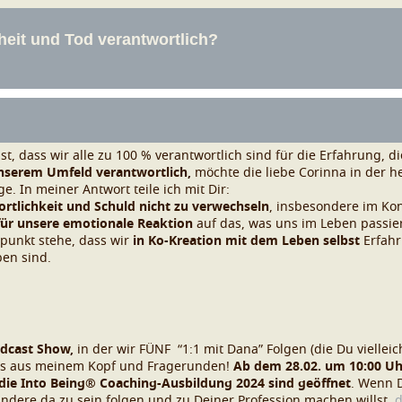
st, dass wir alle zu 100 % verantwortlich sind für die Erfahrung, d
unserem Umfeld verantwortlich,
möchte die liebe Corinna in der h
ge.
In meiner Antwort teile ich mit Dir:
rtlichkeit und Schuld nicht zu verwechseln
, insbesondere im Kon
für unsere emotionale Reaktion
auf das, was uns im Leben passie
dpunkt stehe, dass wir
in Ko-Kreation mit dem Leben selbst
Erfahr
ben sind.
odcast Show,
in der wir
FÜNF “1:1 mit Dana” Folgen (die Du vielleic
hts aus meinem Kopf und Fragerunden!
Ab dem 28.02. um 10:00 Uh
die Into Being® Coaching-Ausbildung 2024 sind geöffnet
. Wenn 
ndere da zu sein folgen und zu Deiner Profession machen willst
,
d