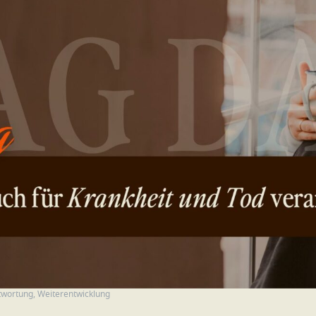
twortung
,
Weiterentwicklung