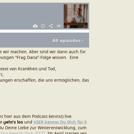
ie wir machen.
Aber sind wir dann auch für
eutigen “Frag Dana”-Folge wissen.
Eine
text von Krankheit und Tod,
rt,
ungen erschaffen, die uns ermöglichen, das
ht hier aus dem Podcast kennst) live
r geht’s los
und
HIER kannst Du Dich für 0
Du Deine Liebe zur Weiterentwicklung, zum
ann bewirb Dich JETZT
. Im April starten wir