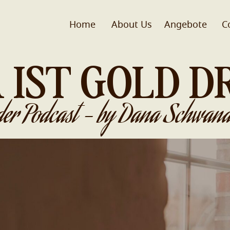
Home
About Us
Angebote
C
 IST GOLD D
der Podcast - by Dana Schwand