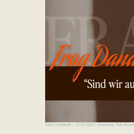
Dana Schwandt
|
22.02.2024
|
Krankheit
,
Tod
,
Veran