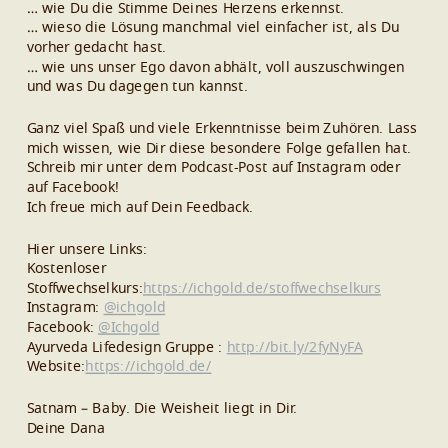
… wie Du die Stimme Deines Herzens erkennst.
… wieso die Lösung manchmal viel einfacher ist, als Du
vorher gedacht hast.
… wie uns unser Ego davon abhält, voll auszuschwingen
und was Du dagegen tun kannst.
Ganz viel Spaß und viele Erkenntnisse beim Zuhören. Lass
mich wissen, wie Dir diese besondere Folge gefallen hat.
Schreib mir unter dem Podcast-Post auf Instagram oder
auf Facebook!
Ich freue mich auf Dein Feedback.
Hier unsere Links:
Kostenloser
Stoffwechselkurs:
https://ichgold.de/stoffwechselkurs
Instagram:
@ichgold
Facebook:
@Ichgold
Ayurveda Lifedesign Gruppe :
http://bit.ly/2fyNyFA
Website:
https://ichgold.de/
Satnam – Baby. Die Weisheit liegt in Dir.
Deine Dana