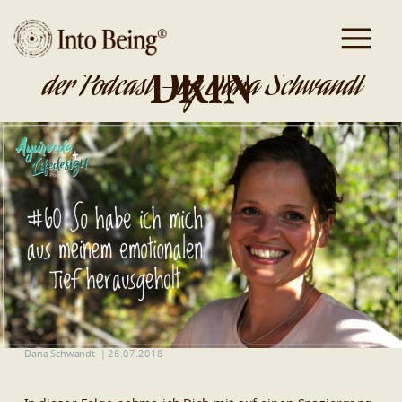
DA IST GOLD
DRIN
der Podcast - by Dana Schwandt
Dana Schwandt
|
26.07.2018