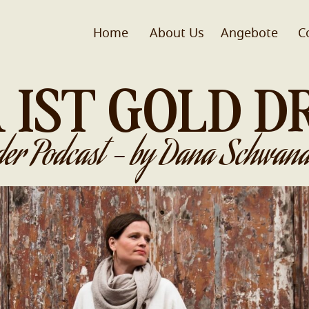
Home
About Us
Angebote
C
 IST GOLD D
der Podcast - by Dana Schwand