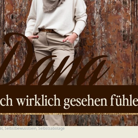
ät
,
Selbstbewusstsein
,
Selbstsabotage