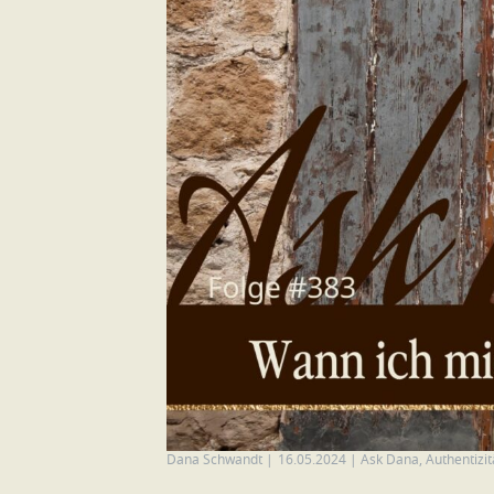
Dana Schwandt
|
16.05.2024
|
Ask Dana
,
Authentizit