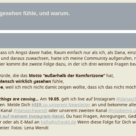
dass ich Angst davor habe, Raum einfach nur als ich, als Dana, e
und daraus zuwachsen, hatte ich meine Community aufgerufen, mi
ier kommt die zweite Folge dazu, in der ich drei weitere Fragen b
ürde, die das
Motto “außerhalb der Komfortzone”
hat,
Mensch wirklich gesehen
fühle,
be
, weil ich mich nicht damit zeigen wollte, dass ich das nicht möch
 things are coming…
Am
19.05.
geh ich live auf Instagram
@danasc
ben.
Melde Dich
HIER
zu unserem Newsletter
an und bekomme alle I
-Kanal
@danaschwandt
oder unserem zweiten Kanal
@intobeing.u
R auf meinem Instagram-Kanal
.
Du hast Fragen, Anregungen, Ged
ar
oder als E-Mail an
hello@ichgold.de
Wenn diese Folge für Dich w
iter.
Fotos: Lena Wendt