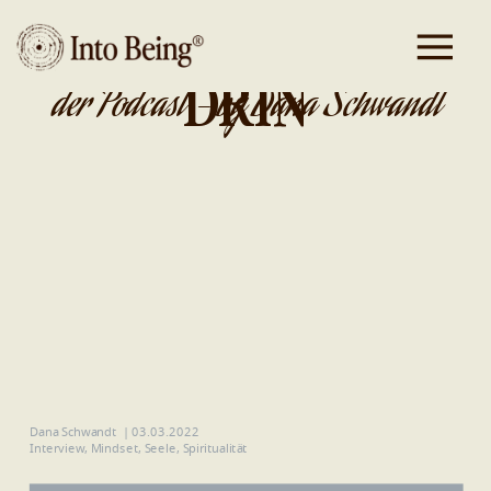
DA IST GOLD
DRIN
der Podcast - by Dana Schwandt
Dana Schwandt
|
03.03.2022
Interview
,
Mindset
,
Seele
,
Spiritualität