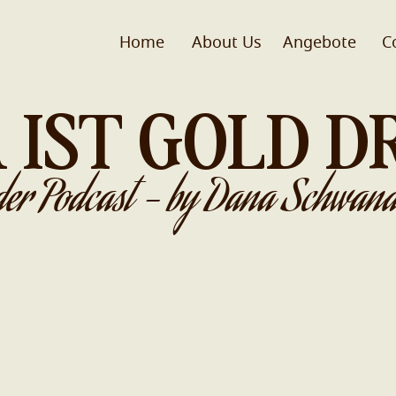
Home
About Us
Angebote
C
 IST GOLD D
der Podcast - by Dana Schwand