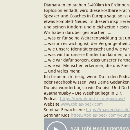
Diamanten entstehen 3-400km im Erdinnere
Explosion entlädt, wird diese kostbare Frach
Speaker und Coaches in Europa sagt, so ist
etwas komplett Neues. In diesem inspirieren
und seinen Kindern und gleichzeitig riesen 
Wir haben darüber gesprochen, …
… was er für seine Weiterentwicklung tut u
… warum es wichtig ist, der Vergangenheit 
… wie unsere Identität entsteht und wie w
… was wir für unsere Kinder tun können, u
… wie wir dafür sorgen, dass unserer Partne
… wie wir Menschen erkennen, die uns Ene
… und vieles mehr.
Ich freue mich riesig, wenn Du in den Podcas
oder Facebook wissen, was Deine Gedanken
Du bist wunderbar, so wie Du bist. Und Du ha
#SatnamBaby – Die Weisheit liegt in Dir.
Podcast
https://bewohnerfrei.de/podcast/
Website
www.tobias-beck.com
Seminar Erwachsene
https://masterclassofp
Seminar Kids
https://tobias-beck.com/young