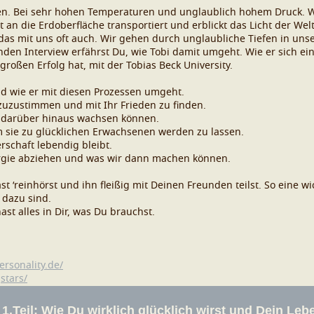
n. Bei sehr hohen Temperaturen und unglaublich hohem Druck. We
t an die Erdoberfläche transportiert und erblickt das Licht der Welt
 das mit uns oft auch. Wir gehen durch unglaubliche Tiefen in u
den Interview erfährst Du, wie Tobi damit umgeht. Wie er sich ein
großen Erfolg hat, mit der Tobias Beck University.
nd wie er mit diesen Prozessen umgeht.
zuzustimmen und mit Ihr Frieden zu finden.
ir darüber hinaus wachsen können.
m sie zu glücklichen Erwachsenen werden zu lassen.
rschaft lebendig bleibt.
rgie abziehen und was wir dann machen können.
t ‘reinhörst und ihn fleißig mit Deinen Freunden teilst. So eine w
 dazu sind.
st alles in Dir, was Du brauchst.
ersonality.de/
stars/