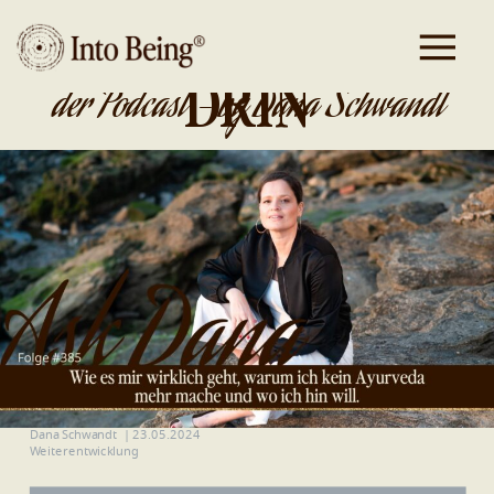
DA IST GOLD
DRIN
der Podcast - by Dana Schwandt
Dana Schwandt
|
23.05.2024
Weiterentwicklung