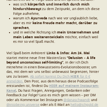
was sich
körperlich und innerlich durch mich
hindurchbewegt
zu dem Zeitpunkt, an dem ich diese
Folge aufnehme,
warum ich
Ayurveda
nach wie vor unglaublich liebe,
aber es mir
keine Freude mehr macht, darüber zu
sprechen
,
und in welche Richtung ich
mein Unternehmen und
mein Leben weiterentwickeln
möchte, einfach weil
es mir so viel Spaß macht.
Viel Spaß beim Anhören!
Links & Infos:
Am 24. Mai
startet meine neue Free Masterclass
“Delusion – A life
beyond unconscious self-limiting”
,
in der ich Dich
mitnehme in einen Bewusstseins-Evolutionsbooster, um
das, mit dem wir
uns selbst unbewusst begrenzen, hinter
uns zu lassen.
Ab sofort kannst Du Dich
HIER
für 0 €
anmelden.
Den Post, aus dem heraus diese Podcastfolge
entstanden ist, findest Du
HIER auf meinem Instagram-
Kanal
.
Du hast Fragen, Anregungen, Gedanken oder
Feedback zur Folge? Lass es mich gern wissen – per DM
oder als Kommentar bei
Instagram
@danaschwandt
und
@intobeing.universe
oder als E-Mail an
hello@ichgold.de