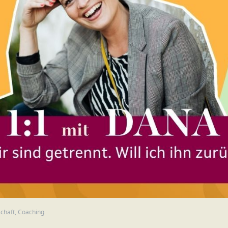
chaft
,
Coaching