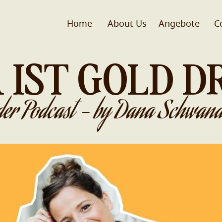
Home
About Us
Angebote
C
 IST GOLD D
der Podcast - by Dana Schwand