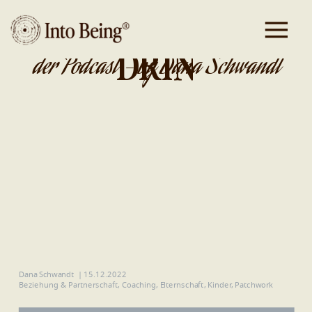
DA IST GOLD
DRIN
der Podcast - by Dana Schwandt
Dana Schwandt
|
15.12.2022
Beziehung & Partnerschaft
,
Coaching
,
Elternschaft
,
Kinder
,
Patchwork