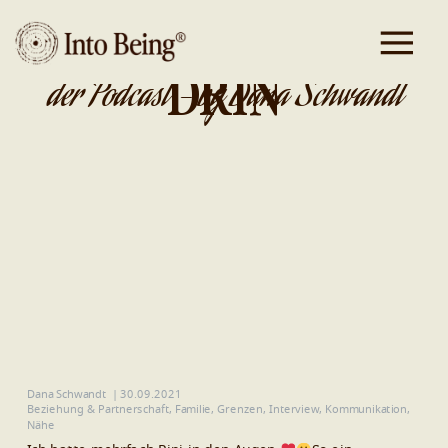
DA IST GOLD
DRIN
der Podcast - by Dana Schwandt
Dana Schwandt
|
30.09.2021
Beziehung & Partnerschaft
,
Familie
,
Grenzen
,
Interview
,
Kommunikation
,
Nähe