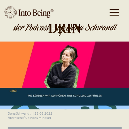
DA IST GOLD
DRIN
der Podcast - by Dana Schwandt
Dana Schwandt
|
23.06.2022
Elternschaft
,
Kinder
,
Mindset