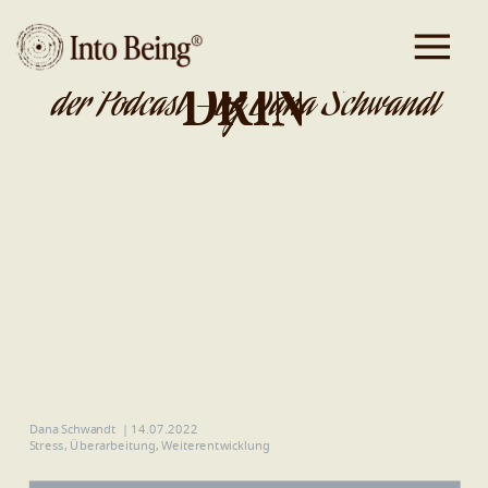
DA IST GOLD
DRIN
der Podcast - by Dana Schwandt
Dana Schwandt
|
14.07.2022
Stress
,
Überarbeitung
,
Weiterentwicklung