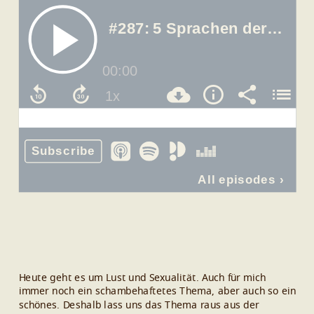
Heute geht es um Lust und Sexualität. Auch für mich
immer noch ein schambehaftetes Thema, aber auch so ein
schönes. Deshalb lass uns das Thema raus aus der