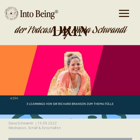
DA IST GOLD
DRIN
der Podcast - by Dana Schwandt
Dana Schwandt
|
15.09.2022
Meditation
,
Schlaf & Einschlafen