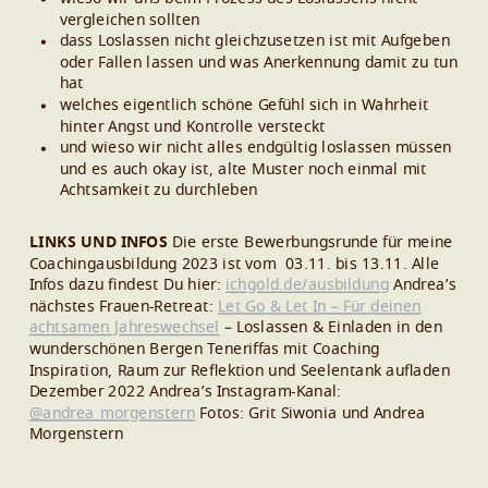
vergleichen sollten
dass Loslassen nicht gleichzusetzen ist mit Aufgeben
oder Fallen lassen und was Anerkennung damit zu tun
hat
welches eigentlich schöne Gefühl sich in Wahrheit
hinter Angst und Kontrolle versteckt
und wieso wir nicht alles endgültig loslassen müssen
und es auch okay ist, alte Muster noch einmal mit
Achtsamkeit zu durchleben
LINKS UND INFOS
Die erste Bewerbungsrunde für meine
Coachingausbildung 2023 ist vom 03.11. bis 13.11. Alle
Infos dazu findest Du hier:
ichgold.de/ausbildung
Andrea’s
nächstes Frauen-Retreat:
Let Go & Let In – Für deinen
achtsamen Jahreswechsel
– Loslassen & Einladen in den
wunderschönen Bergen Teneriffas mit Coaching
Inspiration, Raum zur Reflektion und Seelentank aufladen
Dezember 2022
Andrea’s Instagram-Kanal:
@andrea_morgenstern
Fotos: Grit Siwonia und Andrea
Morgenstern