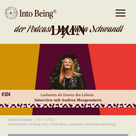
DA IST GOLD
DRIN
der Podcast - by Dana Schwandt
Dana Schwandt
|
10.11.2022
Achtsamkeit
,
Anerkennen
,
Interview
,
Loslassen
,
Weiterentwicklung