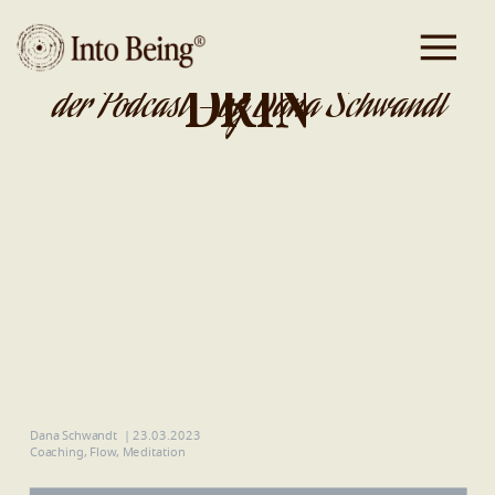
DA IST GOLD
DRIN
der Podcast - by Dana Schwandt
Dana Schwandt
|
23.03.2023
Coaching
,
Flow
,
Meditation