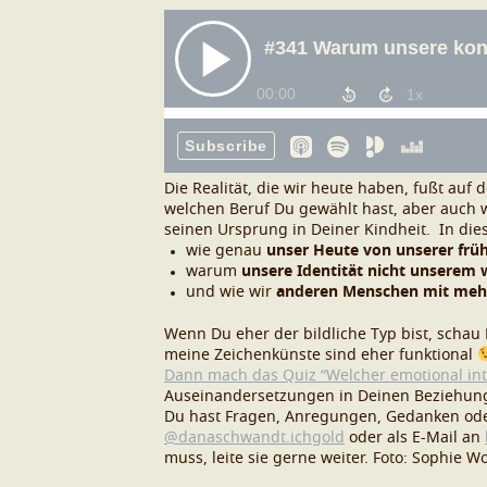
Die Realität, die wir heute haben, fußt au
welchen Beruf Du gewählt hast, aber auch 
seinen Ursprung in Deiner Kindheit.
In die
wie genau
unser Heute von unserer frü
warum
unsere Identität nicht unserem 
und wie wir
anderen Menschen mit mehr
Wenn Du eher der bildliche Typ bist, schau
meine Zeichenkünste sind eher funktional
Dann mach das Quiz “Welcher emotional inte
Auseinandersetzungen in Deinen Beziehung
Du hast Fragen, Anregungen, Gedanken ode
@danaschwandt.ichgold
oder als E-Mail an
muss, leite sie gerne weiter.
Foto: Sophie Wo