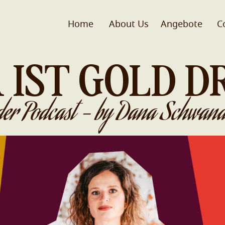
Home
About Us
Angebote
C
 IST GOLD D
der Podcast - by Dana Schwand