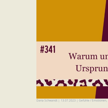
Dana Schwandt
|
13.07.2023
|
Gefühle / Emotionen
,