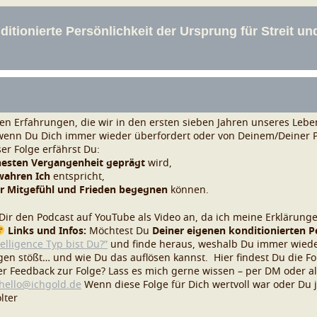
f den Erfahrungen, die wir in den ersten sieben Jahren unseres Le
wenn Du Dich immer wieder überfordert oder von Deinem/Deiner Pa
ser Folge erfährst Du:
hesten Vergangenheit geprägt
wird,
wahren Ich
entspricht,
 Mitgefühl und Frieden begegnen
können.
 Dir den Podcast auf YouTube als Video an, da ich meine Erklärung
Links und Infos:
Möchtest Du
Deiner eigenen konditionierten P
lligence Typ bist Du?”
und finde heraus, weshalb Du immer wieder
en stößt… und wie Du das auflösen kannst.
Hier findest Du die F
r Feedback zur Folge? Lass es mich gerne wissen – per DM oder 
hello@ichgold.de
Wenn diese Folge für Dich wertvoll war oder Du
lter