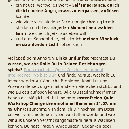
ein neues, wertvolles Wort –
Self Importance, durch
die ich meine Angst, etwas zu verpassen, auflösen
konnte,
wie viele verschiedene Facetten gleichzeitig in mir
stecken und dass
ich jeden Moment neu wählen
kann,
welche ich jetzt ausleben will,
und eine Sonnenbrille, mit der ich
meinen Mindfuck
im strahlenden Licht
sehen kann.
Viel Spaß beim Anhören!
Links und Infos:
Möchtest Du
wissen, welche Rolle Du in Deinen Beziehungen
spielst?
Dann mach das Quiz “Welcher emotional
intelligence Typ bist Du?”
und finde heraus, weshalb Du
immer wieder auf ähnliche Probleme, Konflikte und
Auseinandersetzungen mit anderen Menschen stößt… und
wie Du das auflösen kannst.
Alle Quizteilnehmer*innen
haben die Möglichkeit bei meinem
kostenfreien Quiz-
Workshop Change the emotional Game am 31.07. um
19 Uhr
teilzunehmen, in dem ich Dir nochmal im Detail
die vier verschiedenen Typen vorstellen werde und wie
wir aus unseren Verstrickungsmustern heraus wachsen
können.
Du hast Fragen, Anregungen, Gedanken oder