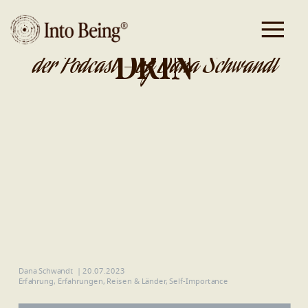
DA IST GOLD
DRIN
der Podcast - by Dana Schwandt
Dana Schwandt
|
20.07.2023
Erfahrung
,
Erfahrungen
,
Reisen & Länder
,
Self-Importance