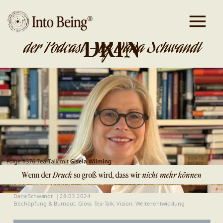
DA IST GOLD
DRIN
der Podcast - by Dana Schwandt
Dana Schwandt
|
28.03.2024
Erschöpfung & Burnout
,
Glow
,
Tea-Talk
,
Vision
,
Weiterentwicklung