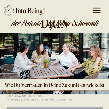
DA IST GOLD
DRIN
der Podcast - by Dana Schwandt
Dana Schwandt
|
02.01.2025
Achtsamkeit
,
Training
,
Vertrauen
,
Vision
,
Warnehmen