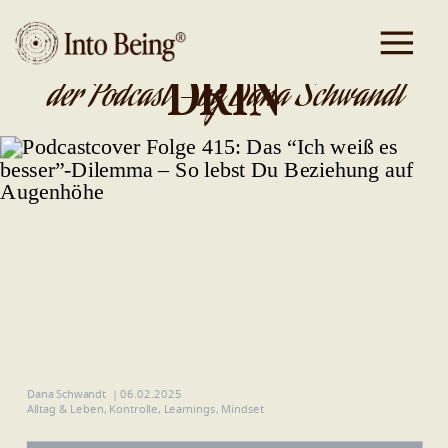
DA IST GOLD
DRIN
der Podcast - by Dana Schwandt
Dana Schwandt
|
06.02.2025
Alltag & Leben
,
Kontrolle
,
Learnings
,
Mindset