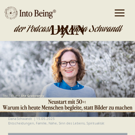
DA IST GOLD
DRIN
der Podcast - by Dana Schwandt
Dana Schwandt
|
15.05.2025
Entscheidungen
,
Familie
,
Nähe
,
Sinn des Lebens
,
Spiritualität