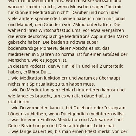
Was macht Meditation aus? Warum ist sie wirksam und
warum stimmt es nicht, wenn Menschen sagen “bei mir
funktioniert Meditation nicht”. Darüber und noch über
viele andere spannende Themen habe ich mich mit Jonas
und Manuel, den Gründern von 7Mind unterhalten. Die
während ihres Wirtschaftsstudiums, vor etwa vier Jahren
die erste deutschsprachige Meditations App auf den Markt
gebracht haben. Die beiden sind zwei super
bodenständige Pioniere, deren Absicht es ist, das
meditieren in 5 Jahren so normal ist für einen Großteil der
Menschen, wie es Joggen ist.
In diesem Podcast, den wir in Teil 1 und Teil 2 unterteilt
haben, erfährst Du,…
…wie Meditation funktioniert und warum es überhaupt
nichts mit Spiritualität zu tun haben muss.
…wie Du Meditation ganz einfach integrieren kannst und
wie lange es braucht, um es wirklich dauerhaft zu
etablieren.
…wie Du vermeiden kannst, bei Facebook oder Instagram
hängen zu bleiben, wenn Du eigentlich meditieren willst.
…was für einen Einfluss Meditation und Achtsamkeit auf
Deine Beziehungen und Dein alltägliches Leben hat.
…wie lange dauert es, bis man einen Effekt merkt, von der