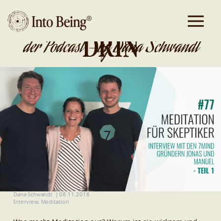
DA IST GOLD
DRIN
der Podcast - by Dana Schwandt
Dana Schwandt
|
08.11.2018
Interview
,
Meditation