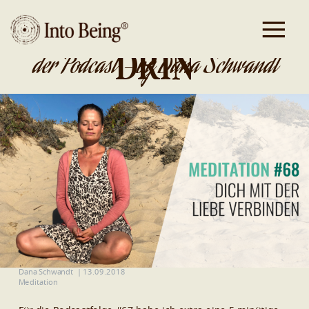
DA IST GOLD
DRIN
der Podcast - by Dana Schwandt
Dana Schwandt
|
13.09.2018
Meditation