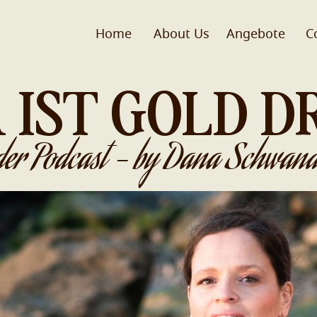
Home
About Us
Angebote
C
 IST GOLD D
der Podcast - by Dana Schwand