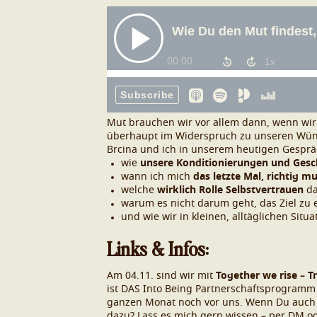
Mut brauchen wir vor allem dann, wenn wi
überhaupt im Widerspruch zu unseren Wün
Brcina und ich in unserem heutigen Gesprä
wie
unsere Konditionierungen und Gesc
wann ich mich
das letzte Mal, richtig mu
welche
wirklich
Rolle Selbstvertrauen
da
warum es nicht darum geht, das Ziel zu 
und wie wir in kleinen, alltäglichen Situ
Links & Infos:
Am 04.11. sind wir mit
Together we rise – T
ist DAS Into Being Partnerschaftsprogramm f
ganzen Monat noch vor uns.
Wenn Du auch d
dazu? Lass es mich gern wissen – per DM o