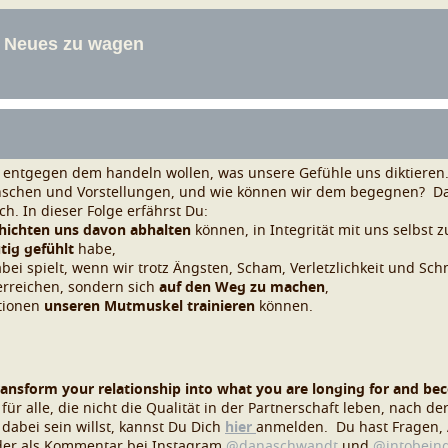
r entgegen dem handeln wollen, was unsere Gefühle uns diktiere
schen und Vorstellungen, und wie können wir dem begegnen?
Da
ch.
In dieser Folge erfährst Du:
hichten uns davon abhalten
können, in Integrität mit uns selbst z
tig gefühlt
habe,
bei spielt, wenn wir trotz Ängsten, Scham, Verletzlichkeit und Sc
erreichen, sondern sich
auf den Weg zu machen
,
ationen
unseren Mutmuskel trainieren
können.
ransform your relationship into what you are longing for and b
ür alle, die nicht die Qualität in der Partnerschaft leben, nach d
abei sein willst, kannst Du Dich
hier
anmelden.
Du hast Fragen
der als Kommentar bei
Instagram
@danaschwandt
und
@intobeing