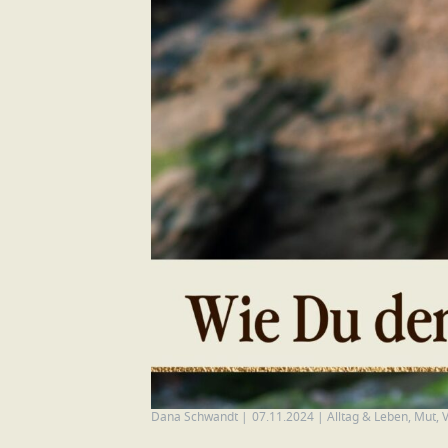
Dana Schwandt
|
07.11.2024
|
Alltag & Leben
,
Mut
,