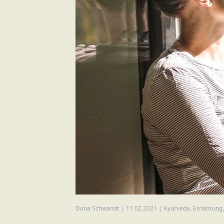
Dana Schwandt
|
11.02.2021
|
Ayurveda
,
Ernährung