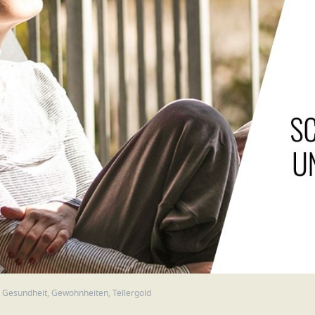
,
Gesundheit
,
Gewohnheiten
,
Tellergold