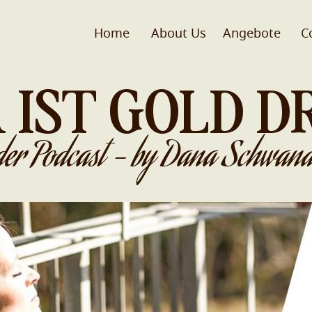
Home
About Us
Angebote
C
 IST GOLD D
der Podcast - by Dana Schwand