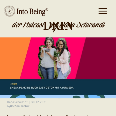
DA IST GOLD
DRIN
der Podcast - by Dana Schwandt
Dana Schwandt
|
30.12.2021
Ayurveda
,
Detox