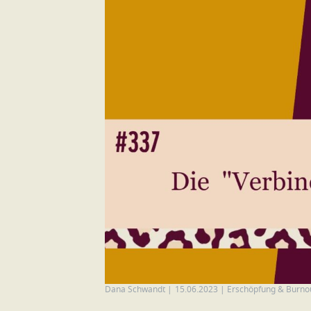
Dana Schwandt
|
15.06.2023
|
Erschöpfung & Burno