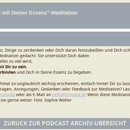
st, Dinge zu zerdenken oder Dich daran festzubeißen und Dich schn
ditation gedacht. Sie unterstützt Dich dabei:
lles zu viel wird,
it Dir zu sein
,
erbinden
und Dich in Deine Essenz zu begeben.
mal so unglaublich wichtig erscheinen, einfach hinter Dir zu las
Fragen, Anregungen, Gedanken oder Feedback zur Meditation? Lass
ichgold
oder als E-Mail an
hello@ichgold.de
Wenn diese Meditatio
sie gerne weiter.
Foto: Sophie Wolter
ZURÜCK ZUR PODCAST ARCHIV-ÜBERSICHT