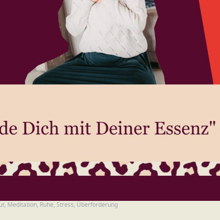
ut
,
Meditation
,
Ruhe
,
Stress
,
Überforderung