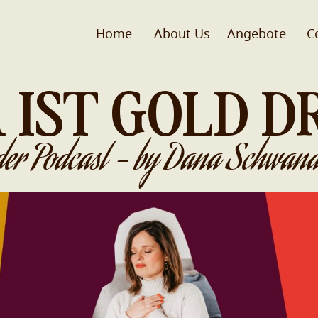
Home
About Us
Angebote
C
 IST GOLD D
der Podcast - by Dana Schwand