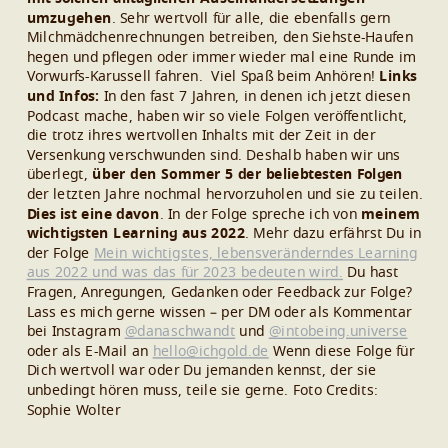
umzugehen
.
Sehr wertvoll für alle, die ebenfalls gern
Milchmädchenrechnungen betreiben, den Siehste-Haufen
hegen und pflegen oder immer wieder mal eine Runde im
Vorwurfs-Karussell fahren.
Viel Spaß beim Anhören!
Links
und Infos:
In den fast 7 Jahren, in denen ich jetzt diesen
Podcast mache, haben wir so viele Folgen veröffentlicht,
die trotz ihres wertvollen Inhalts mit der Zeit in der
Versenkung verschwunden sind. Deshalb haben wir uns
überlegt,
über den Sommer 5 der beliebtesten Folgen
der letzten Jahre nochmal hervorzuholen und sie zu teilen.
Dies ist eine davon
.
In der Folge spreche ich von
meinem
wichtigsten Learning aus 2022
. Mehr dazu erfährst Du in
der Folge
Mein wichtigstes, lebensveränderndes Learning
aus 2022 und was das für 2023 bedeuten wird.
Du hast
Fragen, Anregungen, Gedanken oder Feedback zur Folge?
Lass es mich gerne wissen – per DM oder als Kommentar
bei
Instagram
@danaschwandt
und
@intobeing.universe
oder als E-Mail an
hello@ichgold.de
Wenn diese Folge für
Dich wertvoll war oder Du jemanden kennst, der sie
unbedingt hören muss, teile sie gerne.
Foto Credits:
Sophie Wolter