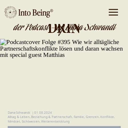
DA IST GOLD
DRIN
der Podcast - by Dana Schwandt
Dana Schwandt
|
01.08.2024
Alltag & Leben
,
Beziehung & Partnerschaft
,
Familie
,
Grenzen
,
Konflikte
,
Mindset
,
Sichtweisen
,
Weiterentwicklung