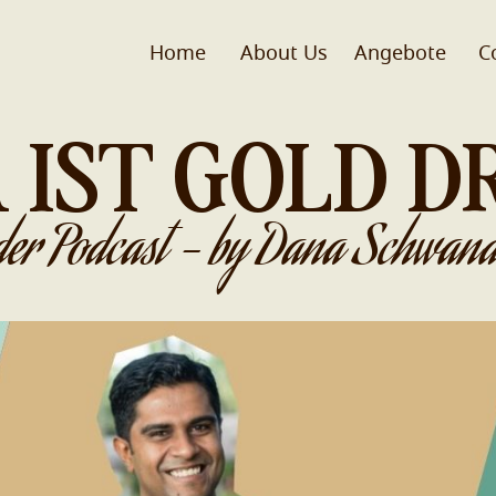
Home
About Us
Angebote
C
 IST GOLD D
der Podcast - by Dana Schwand