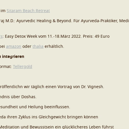
im
Sitaram Beach Retreat
aj M.D.: Ayurvedic Healing & Beyond. Für Ayurveda-Praktiker, Medi
rs
: Easy Detox Week vom 11.-18.März 2022. Preis: 49 Euro
bei
amazon
oder
thalia
erhältlich.
u integrieren
Format:
Tellergold
röffentlichn wir täglich einen Vortrag von Dr. Vignesh.
ändnis über Doshas.
esundheit und Heilung beeinflussen.
veda ihren Zyklus ins Gleichgewicht bringen können
 Meditation und Bewusstsein ein glücklicheres Leben führst