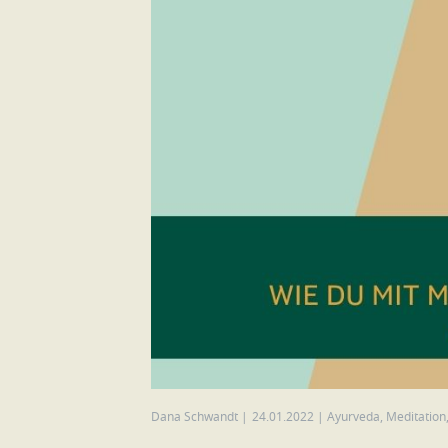
Dana Schwandt
|
24.01.2022
|
Ayurveda
,
Meditation