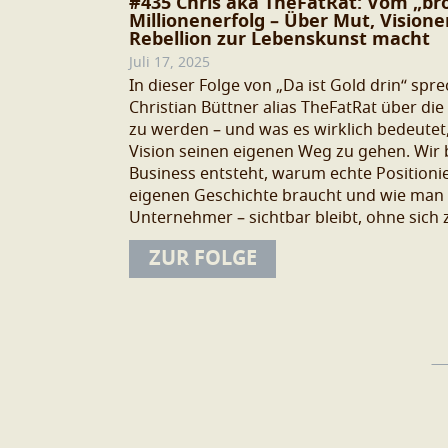
#435 Chris aka TheFatRat: Vom „br
Millionenerfolg – Über Mut, Vision
Rebellion zur Lebenskunst macht
Juli 17, 2025
In dieser Folge von „Da ist Gold drin“ spr
Christian Büttner alias TheFatRat über di
zu werden – und was es wirklich bedeutet,
Vision seinen eigenen Weg zu gehen. Wir b
Business entsteht, warum echte Position
eigenen Geschichte braucht und wie man a
Unternehmer – sichtbar bleibt, ohne sich 
ZUR FOLGE