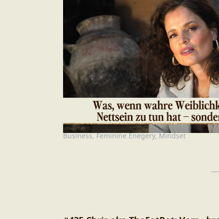
Business
,
Feminine Enegery
,
Mindset