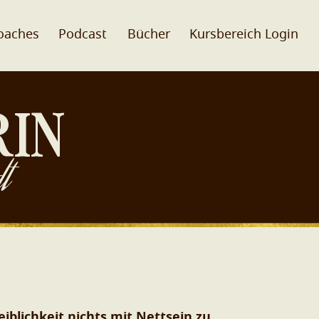
oaches
Podcast
Bücher
Kursbereich Login
RIN
t
blichkeit nichts mit Nettsein zu