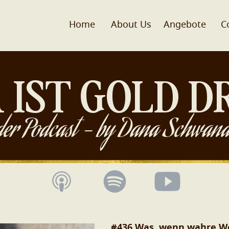
Home
About Us
Angebote
C
 IST GOLD D
der Podcast - by Dana Schwand
#436 Was, wenn wahre Wei