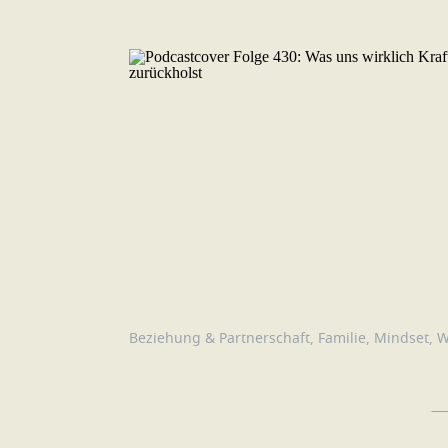
Beziehung & Partnerschaft
,
Familie
,
Mindset
,
W