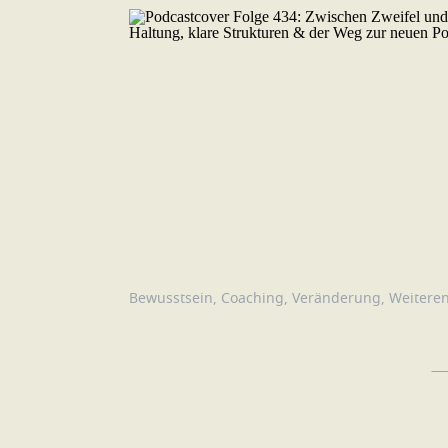
Bewusstsein
,
Coaching
,
Veränderung
,
Weitere