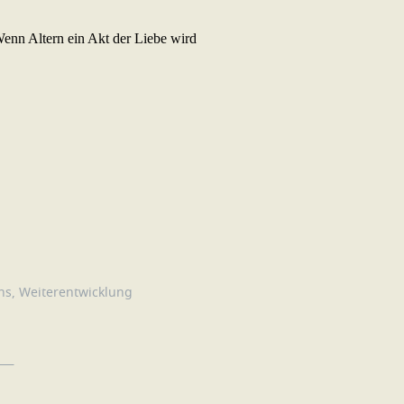
ns
,
Weiterentwicklung