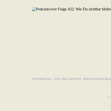
Sichtweisen
,
Sinn des Lebens
,
Weiterentwicklu